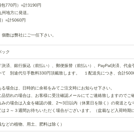
70円）=計3190円
を九州地方に発送。
）=計5060円
・個数は弊社にご一任下さい。
パック
決済、銀行振込（前払い）、郵便振替（前払い）、PayPal決済、代
て 別途代引手数料330円頂戴致します。 １配送先につき、合計50
ある場合は、日時的に余裕をみてご注文時にお知らせ下さい。
に品切れの場合は、お客様に受注確認メールにてご連絡致しますのでご
込みの場合は入金を確認の後、2〜3日以内（休業日を除く）の発送とな
ては２～３週間お待ちいただく場合がございます。（盆栽など入荷時期
栽などの植物、用土、肥料は除く）