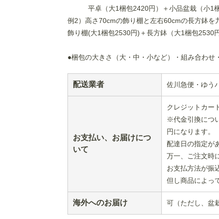
平卓（大1梱包2420円）＋小品盆栽（小1梱包7
例2）高さ70cmの飾り棚と左右60cmの長方鉢
飾り棚(大1梱包2530円)＋長方鉢（大1梱包2530円
●梱包の大きさ（大・中・小など）・組み合わせ
配送業者
佐川急便・ゆう
クレジットカード
※代金引換につい
円になります。
お支払い、お届けにつ
配達日の指定が
いて
万一、ご注文時
お支払方法が振
但し商品によっ
海外へのお届け
可（ただし、盆