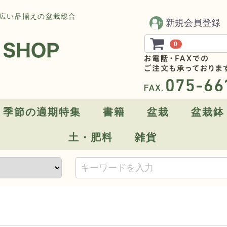
広い品揃えの盆栽総合
新規会員登録
0
季節の適期特集
書籍
盆栽
盆栽鉢
土・肥料
雑貨
10～11月[針金掛け]
10～11月[飾り棚・卓]
8～9月[水やり・遮光]
6~7月[草玉・苔玉]
6～7月[取り木・接ぎ木]
4～5月[芽つみ・葉刈り]
4～5月[肥培]
月刊「近代盆栽」
実用書
山野草とミニ盆栽
写真集・記念帳
カレンダー
DVD
お得なセット販売
アウトレット
お買い得盆栽
ポット盆栽素材
桜特集
交配用素材
山野草
高級一品盆栽
月刊「近代盆栽」年間購読
サイズ別
オリジナル
現代中国鉢
常滑鉢
小石原焼
信楽焼
九谷焼
高取焼
赤膚焼
静和富造
伝市鉢
作家鉢
一品鉢
付け石
お得なセッ
木箱
訳あり特価
技術集
樹種別
ワクワ
盆栽鉢
水石の
用土
肥料
コケ