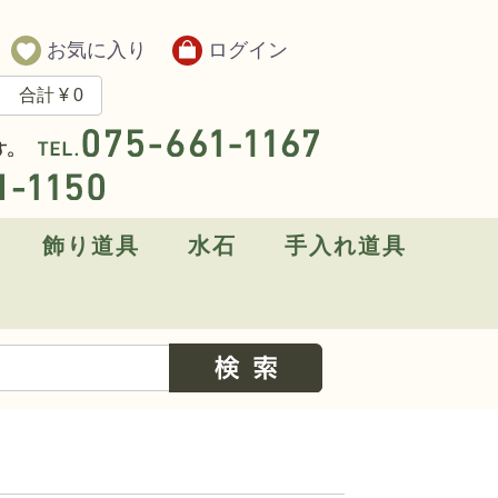
お気に入り
ログイン
合計
¥ 0
飾り道具
水石
手入れ道具
盆栽鉢
ト鉢
品
・単行本
シリーズ
ク作業シリーズ
の本
本
オリジナル盆栽卓
飾り台
小品飾り棚
小卓
地板
一品卓
添景
大鉢
中鉢
小鉢
張氏製陶
寅春王製
陽明交趾
高級泥小鉢
高級色小鉢
お手軽色小鉢
お手軽南京絵付鉢
陶青元制
陶元交趾
浩治紫砂
清荷堂制
高砂庵
紫杉堂
石峰雨竹製
南蛮
その他
行 山
佳 山
松泉焼・山秋
鴻陽陶園
美 芸
黎 鳳
秀 峰
壱興(一弘)
凡 才
英明・燿山窯
柴勝
山 房
服 部
誠山窯 片岡美津江
角山窯・幸峰
常滑（その他）
平安東福寺
平安香山
舟 山
柿右衛門
沈壽官
渋草焼柳造窯
月之輪正泉
柳戸川浩山
平安泉山
平安泉山（絵鉢）
武州庵福茂
九谷一向
玲雀
昭阿弥
京師五山
真 山
加藤里美
平安虹泉
九谷理節
桂雲
写楽
駿河政山
寿悦
春松（水盤）
文山窯
現代小鉢作家展出展作家
支那鉢（中国古鉢）
中国鉢（新渡）
日本著名作家
現代鉢作家
日本古窯
日本鉢その他（和鉢）
水石
水盤
敷き砂
剪定用道具
大枝処理用道具
植え替え用道具
改作用道具
針金かけ用道具
彫刻刀・電動彫刻機
盆栽道具セット
作業台
水やり用道具・噴霧器
銅線
アルミ線
癒合剤
洗剤・クリーナー
その他
繁殖用道具（挿し木・接ぎ木・取り木）
クルクル盆栽台（偏照台）